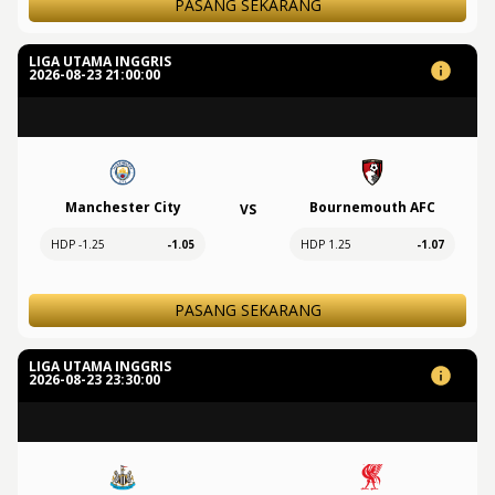
PASANG SEKARANG
LIGA UTAMA INGGRIS
2026-08-23 21:00:00
Manchester City
Bournemouth AFC
VS
HDP -1.25
-1.05
HDP 1.25
-1.07
PASANG SEKARANG
LIGA UTAMA INGGRIS
2026-08-23 23:30:00