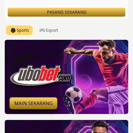
PASANG SEKARANG
Sports
Esport
MAIN SEKARANG