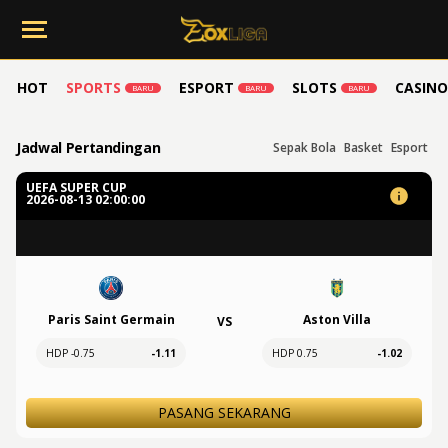
HOT
SPORTS
ESPORT
SLOTS
CASINO
BARU
BARU
BARU
Jadwal Pertandingan
Sepak Bola
Basket
Esport
UEFA SUPER CUP
2026-08-13 02:00:00
Paris Saint Germain
Aston Villa
VS
HDP -0.75
-1.11
HDP 0.75
-1.02
PASANG SEKARANG