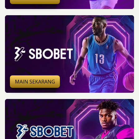
MAIN SEKARANG