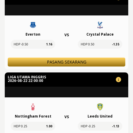
Everton
Crystal Palace
VS
HDP -0.50
1.16
HDP 0.50
-1.35
PASANG SEKARANG
LIGA UTAMA INGGRIS
2026-08-22 22:00:00
Nottingham Forest
Leeds United
VS
HDP 0.25
1.00
HDP -0.25
-1.13